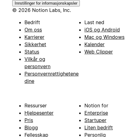
Innstillinger for informasjonskapsler
© 2026 Notion Labs, Inc.
Bedrift
Last ned
Om oss
iOS og Android
Karrierer
Mac og Windows
Sikkerhet
Kalender
Status
Web Clipper
Vilkår og
personvern
Personvernrettighetene
dine
Ressurser
Notion for
Hjelpesenter
Enterprise
Pris
Startuper
Blogg
Liten bedrift
Fellesskap
Personlig