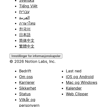
Svenska
Tiếng Việt
עברית
العربية
ภาษาไทย
한국어
日本語
简体中文
繁體中文
Innstillinger for informasjonskapsler
© 2026 Notion Labs, Inc.
Bedrift
Last ned
Om oss
iOS og Android
Karrierer
Mac og Windows
Sikkerhet
Kalender
Status
Web Clipper
Vilkår og
personvern