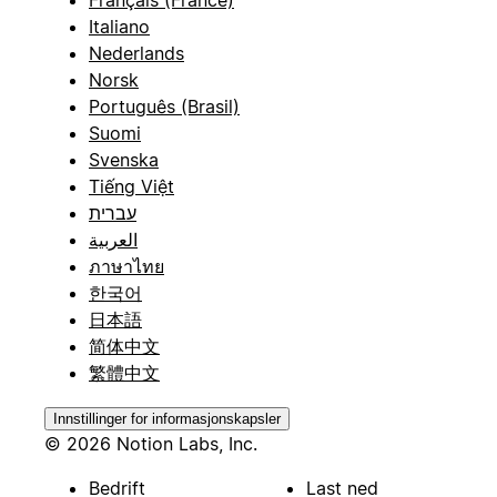
Français (France)
Italiano
Nederlands
Norsk
Português (Brasil)
Suomi
Svenska
Tiếng Việt
עברית
العربية
ภาษาไทย
한국어
日本語
简体中文
繁體中文
Innstillinger for informasjonskapsler
© 2026 Notion Labs, Inc.
Bedrift
Last ned