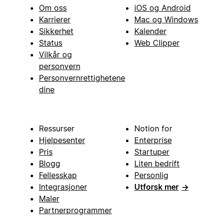
Om oss
iOS og Android
Karrierer
Mac og Windows
Sikkerhet
Kalender
Status
Web Clipper
Vilkår og
personvern
Personvernrettighetene
dine
Ressurser
Notion for
Hjelpesenter
Enterprise
Pris
Startuper
Blogg
Liten bedrift
Fellesskap
Personlig
Integrasjoner
Utforsk mer
→
Maler
Partnerprogrammer