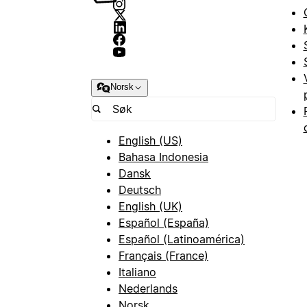
Norsk
English (US)
Bahasa Indonesia
Dansk
Deutsch
English (UK)
Español (España)
Español (Latinoamérica)
Français (France)
Italiano
Nederlands
Norsk