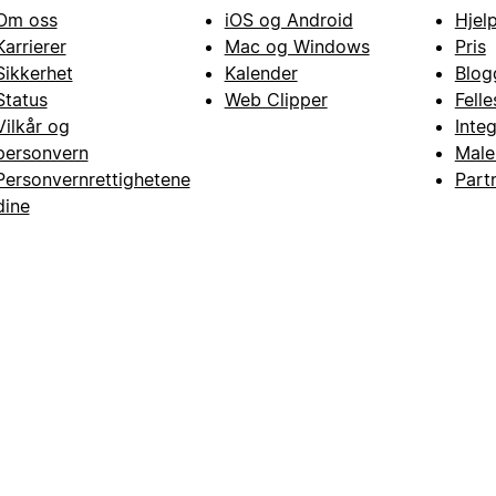
Om oss
iOS og Android
Hjel
Karrierer
Mac og Windows
Pris
Sikkerhet
Kalender
Blog
Status
Web Clipper
Fell
Vilkår og
Inte
personvern
Male
Personvernrettighetene
Part
dine