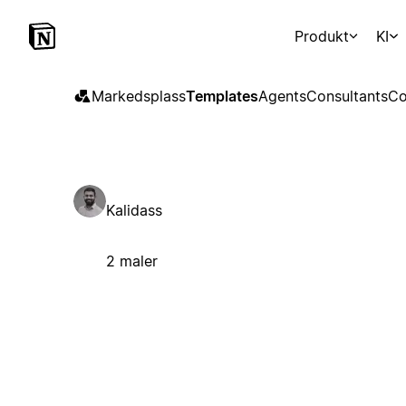
Produkt
KI
Markedsplass
Templates
Agents
Consultants
Co
Kalidass
2 maler