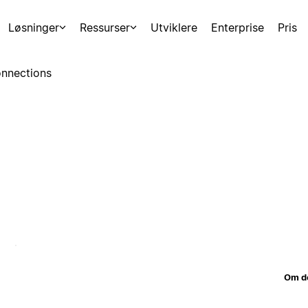
Løsninger
Ressurser
Utviklere
Enterprise
Pris
nnections
Om d