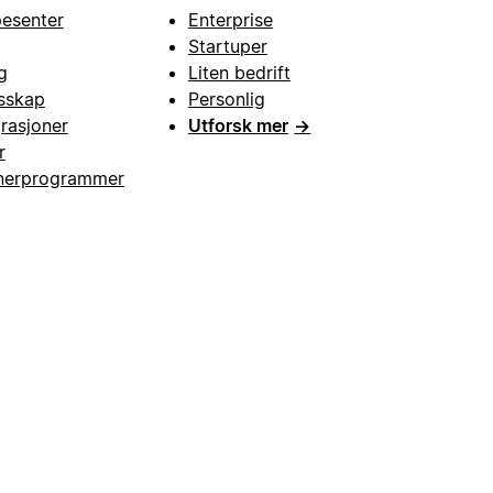
pesenter
Enterprise
Startuper
g
Liten bedrift
esskap
Personlig
grasjoner
Utforsk mer
→
r
nerprogrammer