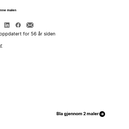
enne malen
 oppdatert for 56 år siden
år
Bla gjennom 2 maler