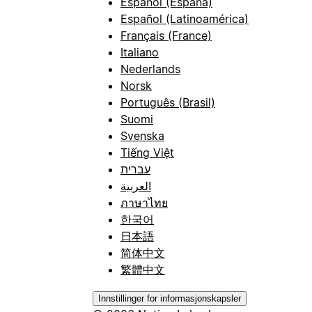
Español (España)
Español (Latinoamérica)
Français (France)
Italiano
Nederlands
Norsk
Português (Brasil)
Suomi
Svenska
Tiếng Việt
עברית
العربية
ภาษาไทย
한국어
日本語
简体中文
繁體中文
Innstillinger for informasjonskapsler