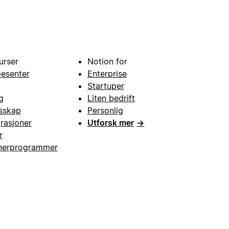
urser
Notion for
pesenter
Enterprise
Startuper
g
Liten bedrift
esskap
Personlig
grasjoner
Utforsk mer
→
r
nerprogrammer