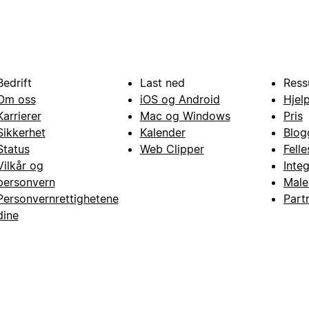
Bedrift
Last ned
Ress
Om oss
iOS og Android
Hjel
Karrierer
Mac og Windows
Pris
Sikkerhet
Kalender
Blog
Status
Web Clipper
Fell
Vilkår og
Inte
personvern
Male
Personvernrettighetene
Part
dine