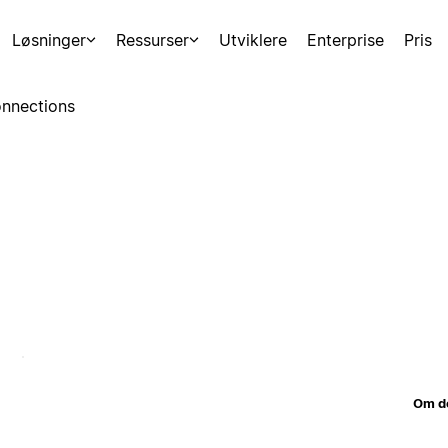
Løsninger
Ressurser
Utviklere
Enterprise
Pris
nnections
Om d