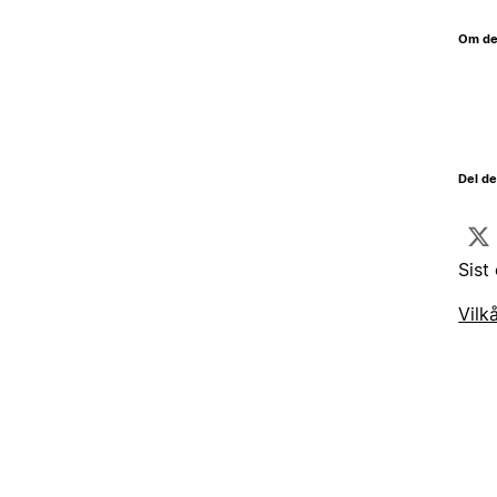
Om de
Del d
Sist
Vilk