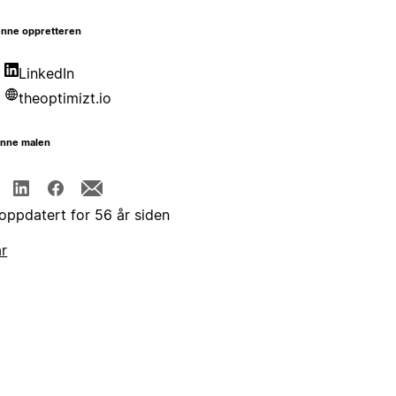
nne oppretteren
LinkedIn
theoptimizt.io
enne malen
 oppdatert for 56 år siden
år