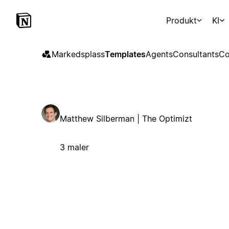
Produkt
KI
Markedsplass
Templates
Agents
Consultants
Co
Matthew Silberman | The Optimizt
3 maler