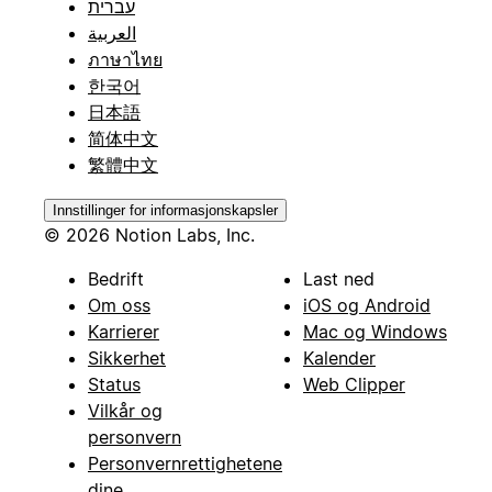
עברית
العربية
ภาษาไทย
한국어
日本語
简体中文
繁體中文
Innstillinger for informasjonskapsler
© 2026 Notion Labs, Inc.
Bedrift
Last ned
Om oss
iOS og Android
Karrierer
Mac og Windows
Sikkerhet
Kalender
Status
Web Clipper
Vilkår og
personvern
Personvernrettighetene
dine