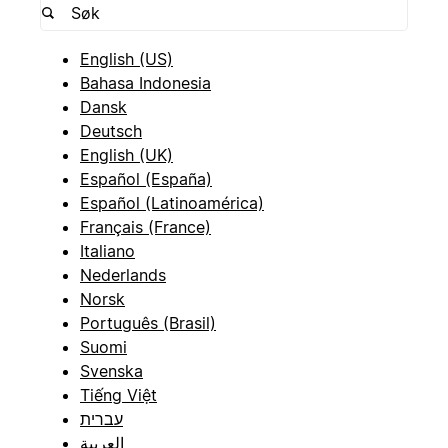
English (US)
Bahasa Indonesia
Dansk
Deutsch
English (UK)
Español (España)
Español (Latinoamérica)
Français (France)
Italiano
Nederlands
Norsk
Português (Brasil)
Suomi
Svenska
Tiếng Việt
עברית
العربية