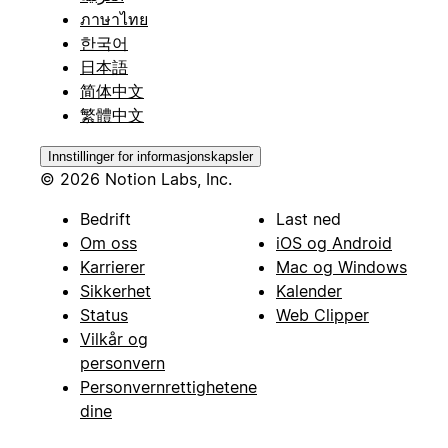
ภาษาไทย
한국어
日本語
简体中文
繁體中文
Innstillinger for informasjonskapsler
© 2026 Notion Labs, Inc.
Bedrift
Last ned
Om oss
iOS og Android
Karrierer
Mac og Windows
Sikkerhet
Kalender
Status
Web Clipper
Vilkår og
personvern
Personvernrettighetene
dine