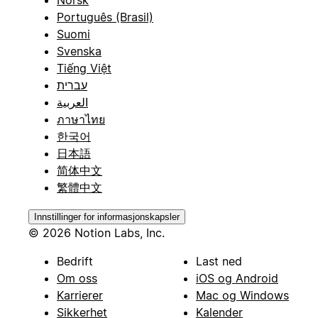
Português (Brasil)
Suomi
Svenska
Tiếng Việt
עברית
العربية
ภาษาไทย
한국어
日本語
简体中文
繁體中文
Innstillinger for informasjonskapsler
© 2026 Notion Labs, Inc.
Bedrift
Last ned
Om oss
iOS og Android
Karrierer
Mac og Windows
Sikkerhet
Kalender