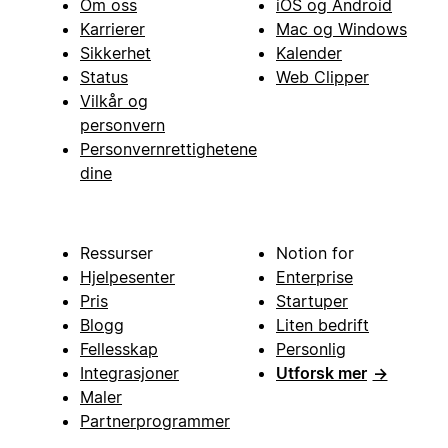
Om oss
iOS og Android
Karrierer
Mac og Windows
Sikkerhet
Kalender
Status
Web Clipper
Vilkår og
personvern
Personvernrettighetene
dine
Ressurser
Notion for
Hjelpesenter
Enterprise
Pris
Startuper
Blogg
Liten bedrift
Fellesskap
Personlig
Integrasjoner
Utforsk mer
→
Maler
Partnerprogrammer