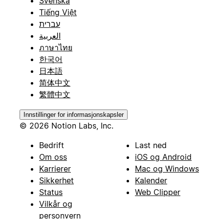
Svenska
Tiếng Việt
עברית
العربية
ภาษาไทย
한국어
日本語
简体中文
繁體中文
Innstillinger for informasjonskapsler
© 2026 Notion Labs, Inc.
Bedrift
Last ned
Om oss
iOS og Android
Karrierer
Mac og Windows
Sikkerhet
Kalender
Status
Web Clipper
Vilkår og
personvern