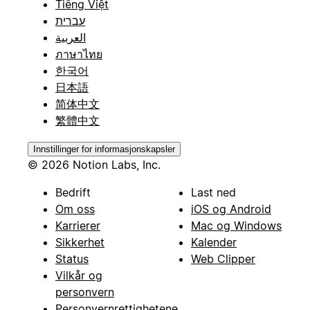
Tiếng Việt
עברית
العربية
ภาษาไทย
한국어
日本語
简体中文
繁體中文
Innstillinger for informasjonskapsler
© 2026 Notion Labs, Inc.
Bedrift
Last ned
Om oss
iOS og Android
Karrierer
Mac og Windows
Sikkerhet
Kalender
Status
Web Clipper
Vilkår og
personvern
Personvernrettighetene