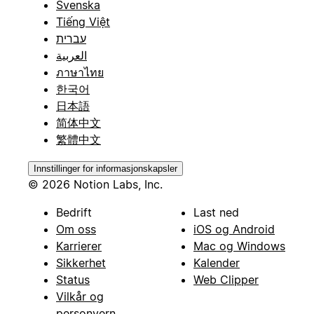
Svenska
Tiếng Việt
עברית
العربية
ภาษาไทย
한국어
日本語
简体中文
繁體中文
Innstillinger for informasjonskapsler
© 2026 Notion Labs, Inc.
Bedrift
Last ned
Om oss
iOS og Android
Karrierer
Mac og Windows
Sikkerhet
Kalender
Status
Web Clipper
Vilkår og
personvern