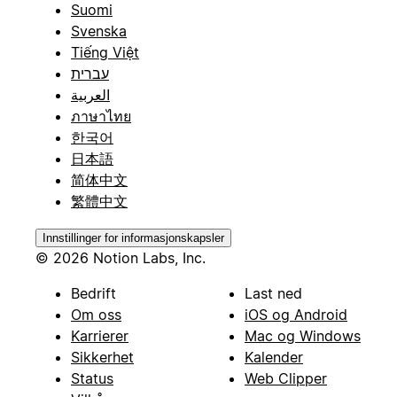
Suomi
Svenska
Tiếng Việt
עברית
العربية
ภาษาไทย
한국어
日本語
简体中文
繁體中文
Innstillinger for informasjonskapsler
© 2026 Notion Labs, Inc.
Bedrift
Last ned
Om oss
iOS og Android
Karrierer
Mac og Windows
Sikkerhet
Kalender
Status
Web Clipper