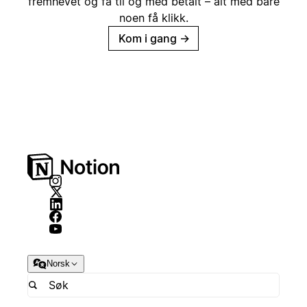
fremhevet og få til og med betalt – alt med bare
noen få klikk.
Kom i gang
→
Norsk