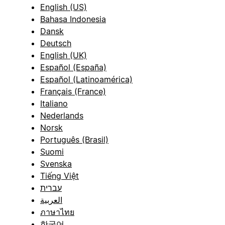
English (US)
Bahasa Indonesia
Dansk
Deutsch
English (UK)
Español (España)
Español (Latinoamérica)
Français (France)
Italiano
Nederlands
Norsk
Português (Brasil)
Suomi
Svenska
Tiếng Việt
עברית
العربية
ภาษาไทย
한국어