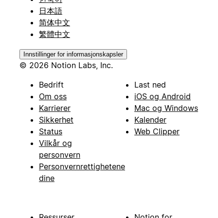
日本語
简体中文
繁體中文
Innstillinger for informasjonskapsler
© 2026 Notion Labs, Inc.
Bedrift
Last ned
Om oss
iOS og Android
Karrierer
Mac og Windows
Sikkerhet
Kalender
Status
Web Clipper
Vilkår og
personvern
Personvernrettighetene
dine
Ressurser
Notion for