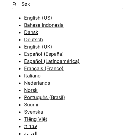
English (US)
Bahasa Indonesia
Dansk
Deutsch
English (UK)
Español (España)
Español (Latinoamérica)
Français (France)
Italiano
Nederlands
Norsk
Português (Brasil)
Suomi
Svenska
Tiếng Việt
עברית
العربية