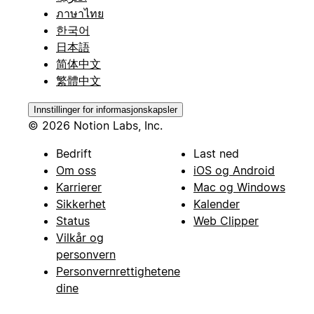
ภาษาไทย
한국어
日本語
简体中文
繁體中文
Innstillinger for informasjonskapsler
© 2026 Notion Labs, Inc.
Bedrift
Last ned
Om oss
iOS og Android
Karrierer
Mac og Windows
Sikkerhet
Kalender
Status
Web Clipper
Vilkår og
personvern
Personvernrettighetene
dine