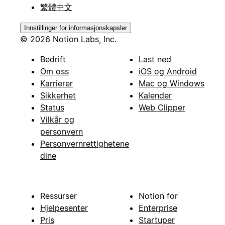
繁體中文
Innstillinger for informasjonskapsler
© 2026 Notion Labs, Inc.
Bedrift
Last ned
Om oss
iOS og Android
Karrierer
Mac og Windows
Sikkerhet
Kalender
Status
Web Clipper
Vilkår og
personvern
Personvernrettighetene
dine
Ressurser
Notion for
Hjelpesenter
Enterprise
Pris
Startuper