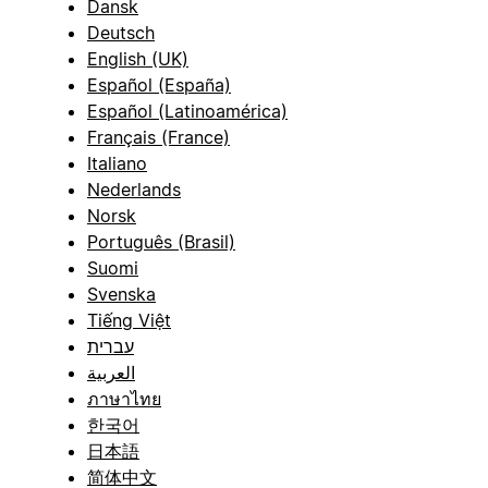
Dansk
Deutsch
English (UK)
Español (España)
Español (Latinoamérica)
Français (France)
Italiano
Nederlands
Norsk
Português (Brasil)
Suomi
Svenska
Tiếng Việt
עברית
العربية
ภาษาไทย
한국어
日本語
简体中文