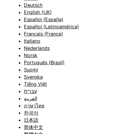
Deutsch
English (UK)
Español (España)
Español (Latinoamérica)
Français (France)
Italiano
Nederlands
Norsk
Português (Brasil)
Suomi
Svenska
Tiếng Việt
עברית
العربية
ภาษาไทย
한국어
日本語
简体中文