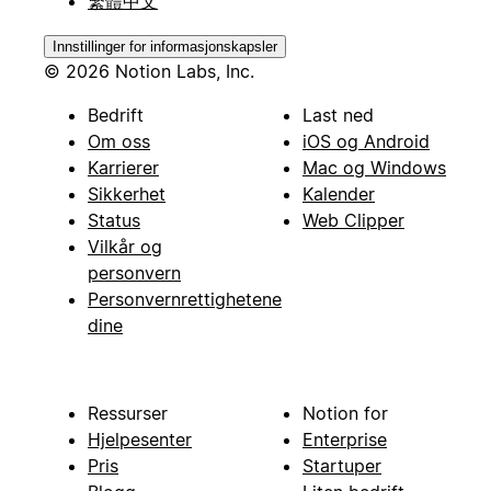
繁體中文
Innstillinger for informasjonskapsler
© 2026 Notion Labs, Inc.
Bedrift
Last ned
Om oss
iOS og Android
Karrierer
Mac og Windows
Sikkerhet
Kalender
Status
Web Clipper
Vilkår og
personvern
Personvernrettighetene
dine
Ressurser
Notion for
Hjelpesenter
Enterprise
Pris
Startuper