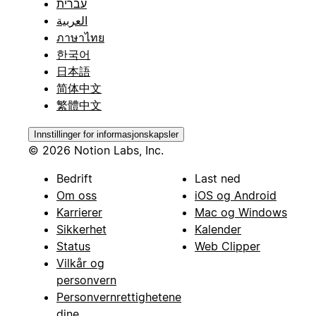
עברית
العربية
ภาษาไทย
한국어
日本語
简体中文
繁體中文
Innstillinger for informasjonskapsler
© 2026 Notion Labs, Inc.
Bedrift
Last ned
Om oss
iOS og Android
Karrierer
Mac og Windows
Sikkerhet
Kalender
Status
Web Clipper
Vilkår og
personvern
Personvernrettighetene
dine