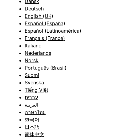
Dansk
Deutsch
English (UK)
Español (España)
Español (Latinoamérica)
Français (France)
Italiano
Nederlands
Norsk
Português (Brasil)
Suomi
Svenska
Tiếng Việt
עברית
العربية
ภาษาไทย
한국어
日本語
简体中文