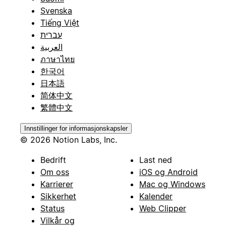
Svenska
Tiếng Việt
עברית
العربية
ภาษาไทย
한국어
日本語
简体中文
繁體中文
Innstillinger for informasjonskapsler
© 2026 Notion Labs, Inc.
Bedrift
Last ned
Om oss
iOS og Android
Karrierer
Mac og Windows
Sikkerhet
Kalender
Status
Web Clipper
Vilkår og