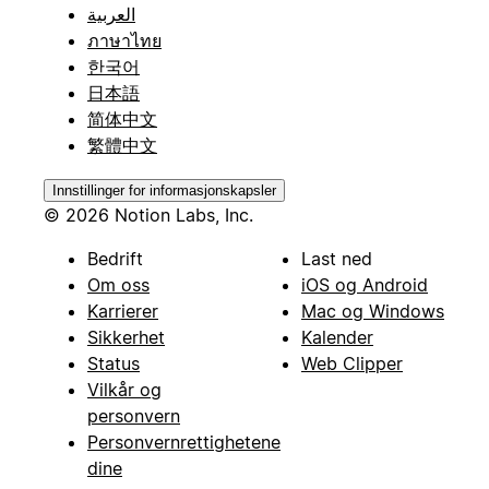
العربية
ภาษาไทย
한국어
日本語
简体中文
繁體中文
Innstillinger for informasjonskapsler
© 2026 Notion Labs, Inc.
Bedrift
Last ned
Om oss
iOS og Android
Karrierer
Mac og Windows
Sikkerhet
Kalender
Status
Web Clipper
Vilkår og
personvern
Personvernrettighetene
dine