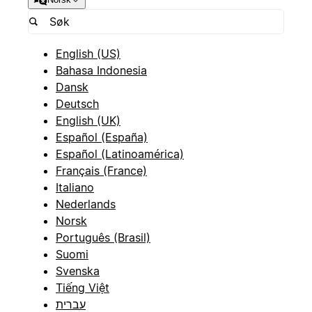
English (US)
Bahasa Indonesia
Dansk
Deutsch
English (UK)
Español (España)
Español (Latinoamérica)
Français (France)
Italiano
Nederlands
Norsk
Português (Brasil)
Suomi
Svenska
Tiếng Việt
עברית