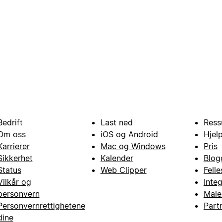
Bedrift
Last ned
Ress
Om oss
iOS og Android
Hjel
Karrierer
Mac og Windows
Pris
Sikkerhet
Kalender
Blog
Status
Web Clipper
Fell
Vilkår og
Inte
personvern
Male
Personvernrettighetene
Part
dine