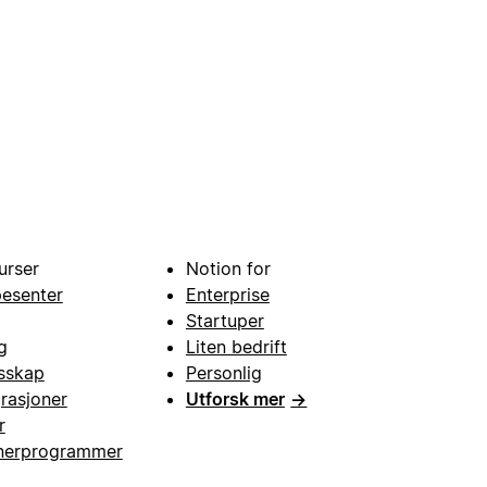
urser
Notion for
pesenter
Enterprise
Startuper
g
Liten bedrift
esskap
Personlig
grasjoner
Utforsk mer
→
r
nerprogrammer