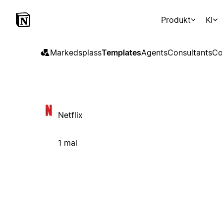
Produkt
KI
Markedsplass
Templates
Agents
Consultants
Co
Netflix
1 mal