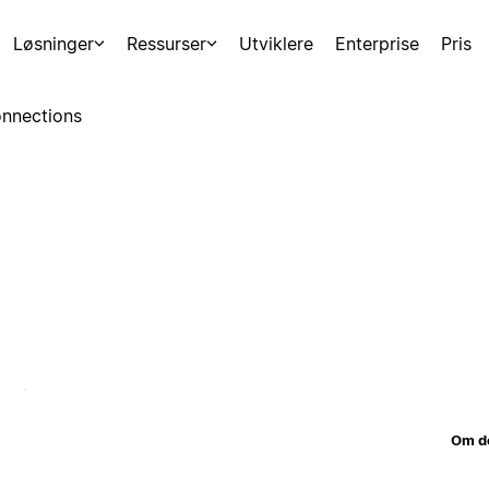
Løsninger
Ressurser
Utviklere
Enterprise
Pris
nnections
Om d