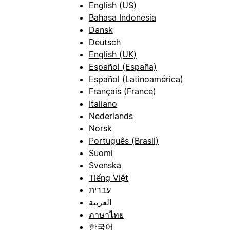
English (US)
Bahasa Indonesia
Dansk
Deutsch
English (UK)
Español (España)
Español (Latinoamérica)
Français (France)
Italiano
Nederlands
Norsk
Português (Brasil)
Suomi
Svenska
Tiếng Việt
עברית
العربية
ภาษาไทย
한국어