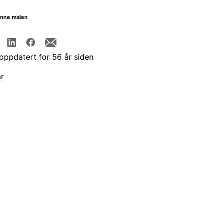
enne malen
 oppdatert for 56 år siden
år