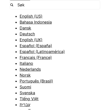
English (US)
Bahasa Indonesia
Dansk
Deutsch
English (UK)
Español (España)
Español (Latinoamérica)
Français (France)
Italiano
Nederlands
Norsk
Português (Brasil)
Suomi
Svenska
Tiếng Việt
עברית