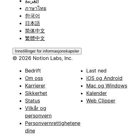
العربية
ภาษาไทย
한국어
日本語
简体中文
繁體中文
Innstillinger for informasjonskapsler
© 2026 Notion Labs, Inc.
Bedrift
Last ned
Om oss
iOS og Android
Karrierer
Mac og Windows
Sikkerhet
Kalender
Status
Web Clipper
Vilkår og
personvern
Personvernrettighetene
dine