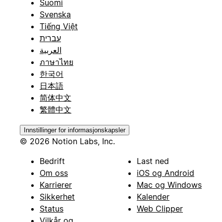
Suomi
Svenska
Tiếng Việt
עברית
العربية
ภาษาไทย
한국어
日本語
简体中文
繁體中文
Innstillinger for informasjonskapsler
© 2026 Notion Labs, Inc.
Bedrift
Last ned
Om oss
iOS og Android
Karrierer
Mac og Windows
Sikkerhet
Kalender
Status
Web Clipper
Vilkår og