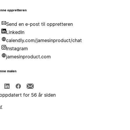
nne oppretteren
Send en e-post til oppretteren
LinkedIn
calendly.com/jamesinproduct/chat
Instagram
jamesinproduct.com
enne malen
 oppdatert for 56 år siden
år