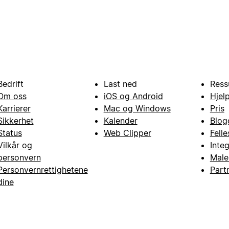
Bedrift
Last ned
Ress
Om oss
iOS og Android
Hjel
Karrierer
Mac og Windows
Pris
Sikkerhet
Kalender
Blog
Status
Web Clipper
Fell
Vilkår og
Inte
personvern
Male
Personvernrettighetene
Part
dine