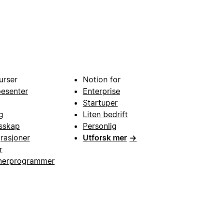
urser
Notion for
pesenter
Enterprise
Startuper
g
Liten bedrift
esskap
Personlig
grasjoner
Utforsk mer
→
r
nerprogrammer