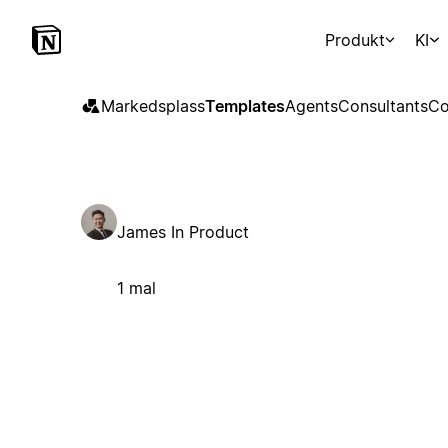
Produkt
KI
Markedsplass
Templates
Agents
Consultants
Co
James In Product
1 mal