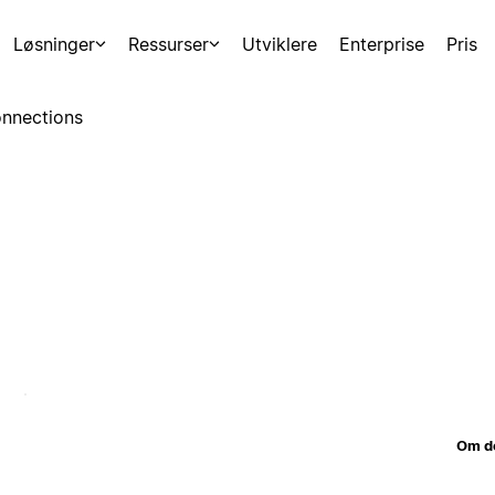
Løsninger
Ressurser
Utviklere
Enterprise
Pris
nnections
Om d