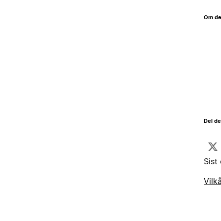
Om de
Del d
Sist
Vilk