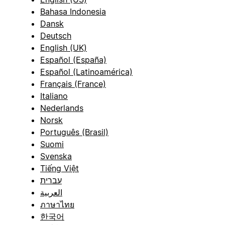
Bahasa Indonesia
Dansk
Deutsch
English (UK)
Español (España)
Español (Latinoamérica)
Français (France)
Italiano
Nederlands
Norsk
Português (Brasil)
Suomi
Svenska
Tiếng Việt
עברית
العربية
ภาษาไทย
한국어