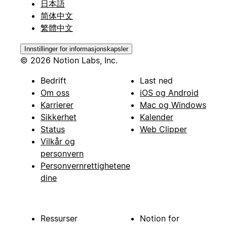
日本語
简体中文
繁體中文
Innstillinger for informasjonskapsler
© 2026 Notion Labs, Inc.
Bedrift
Last ned
Om oss
iOS og Android
Karrierer
Mac og Windows
Sikkerhet
Kalender
Status
Web Clipper
Vilkår og
personvern
Personvernrettighetene
dine
Ressurser
Notion for