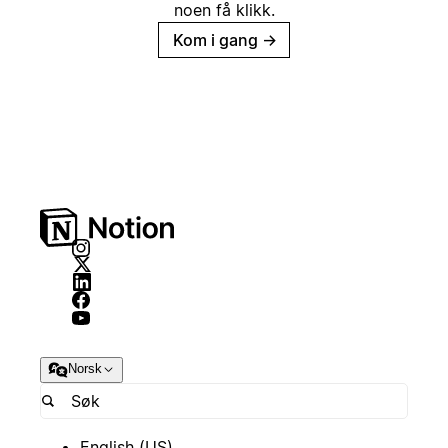
noen få klikk.
Kom i gang
→
Norsk
English (US)