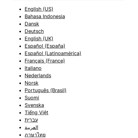
English (US)
Bahasa Indonesia
Dansk
Deutsch
English (UK)
Español (España)
Español (Latinoamérica)
Français (France)
Italiano
Nederlands
Norsk
Português (Brasil)
Suomi
Svenska
Tiếng Việt
עברית
العربية
ภาษาไทย