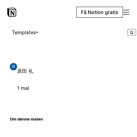
Få Notion gratis
Templates
原
原田 礼
1 mal
Om denne malen