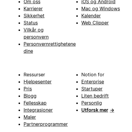
Om oss
iOS og Android
Karrierer
Mac og Windows
Sikkerhet
Kalender
Status
Web Clipper
Vilkår og
personvern
Personvernrettighetene
dine
Ressurser
Notion for
Hjelpesenter
Enterprise
Pris
Startuper
Blogg
Liten bedrift
Fellesskap
Personlig
Integrasjoner
Utforsk mer
→
Maler
Partnerprogrammer