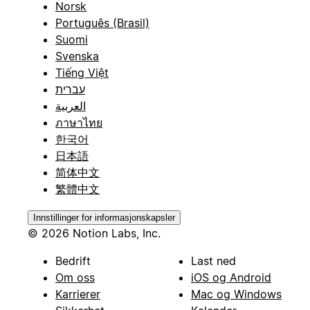
Norsk
Português (Brasil)
Suomi
Svenska
Tiếng Việt
עברית
العربية
ภาษาไทย
한국어
日本語
简体中文
繁體中文
Innstillinger for informasjonskapsler
© 2026 Notion Labs, Inc.
Bedrift
Last ned
Om oss
iOS og Android
Karrierer
Mac og Windows