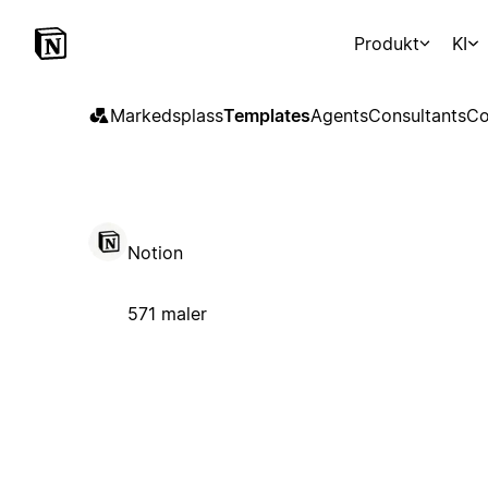
Produkt
KI
Markedsplass
Templates
Agents
Consultants
Co
Notion
571 maler