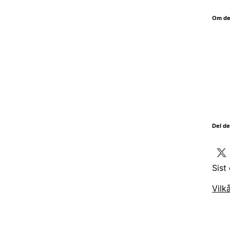
Om de
Del d
Sist
Vilk