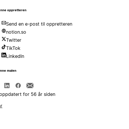
nne oppretteren
Send en e-post til oppretteren
notion.so
Twitter
TikTok
LinkedIn
enne malen
 oppdatert for 56 år siden
år