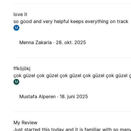
love it
so good and very helpful keeps everything on track
M
Menna Zakaria ·
28. okt. 2025
ffköjökj
çok güzel çok güzel çok güzel çok güzel çok güzel 
M
Mustafa Alperen ·
18. juni 2025
My Review
Just started this today and it is familiar with so ma