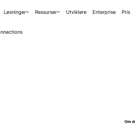
Løsninger
Ressurser
Utviklere
Enterprise
Pris
nnections
Om d