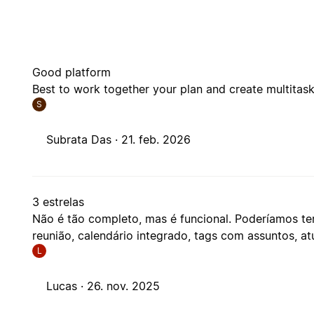
Good platform
Best to work together your plan and create multitask
S
Subrata Das ·
21. feb. 2026
3 estrelas
Não é tão completo, mas é funcional. Poderíamos te
reunião, calendário integrado, tags com assuntos, 
L
Lucas ·
26. nov. 2025