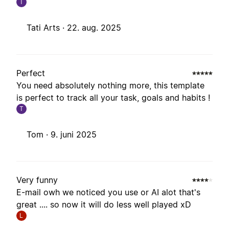
T
Tati Arts ·
22. aug. 2025
Perfect
You need absolutely nothing more, this template
is perfect to track all your task, goals and habits !
T
Tom ·
9. juni 2025
Very funny
E-mail owh we noticed you use or AI alot that's
great .... so now it will do less well played xD
L