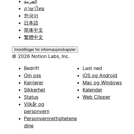
العربية
ภาษาไทย
한국어
日本語
简体中文
繁體中文
Innstillinger for informasjonskapsler
© 2026 Notion Labs, Inc.
Bedrift
Last ned
Om oss
iOS og Android
Karrierer
Mac og Windows
Sikkerhet
Kalender
Status
Web Clipper
Vilkår og
personvern
Personvernrettighetene
dine