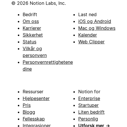
© 2026 Notion Labs, Inc.
Bedrift
Last ned
Om oss
iOS og Android
Karrierer
Mac og Windows
Sikkerhet
Kalender
Status
Web Clipper
Vilkår og
personvern
Personvernrettighetene
dine
Ressurser
Notion for
Hjelpesenter
Enterprise
Pris
Startuper
Blogg
Liten bedrift
Fellesskap
Personlig
Integrasjoner
Utforsk mer
→