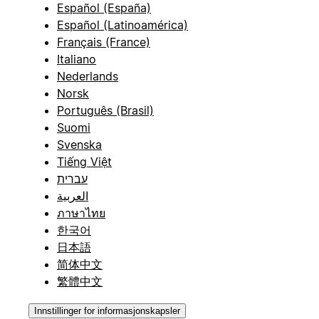
Español (España)
Español (Latinoamérica)
Français (France)
Italiano
Nederlands
Norsk
Português (Brasil)
Suomi
Svenska
Tiếng Việt
עברית
العربية
ภาษาไทย
한국어
日本語
简体中文
繁體中文
Innstillinger for informasjonskapsler