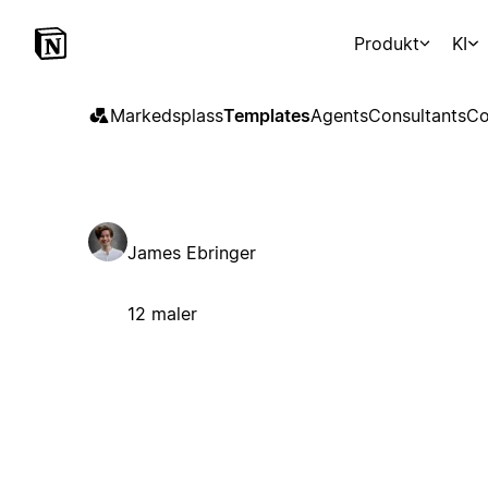
Produkt
KI
Markedsplass
Templates
Agents
Consultants
Co
James Ebringer
12 maler