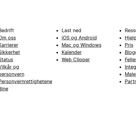
Bedrift
Last ned
Ress
Om oss
iOS og Android
Hjel
Karrierer
Mac og Windows
Pris
Sikkerhet
Kalender
Blog
Status
Web Clipper
Fell
Vilkår og
Inte
personvern
Male
Personvernrettighetene
Part
dine