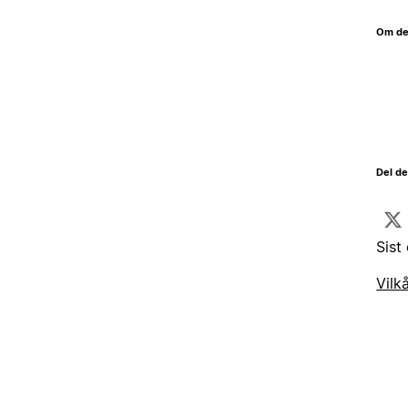
Om de
Del d
Sist
Vilk