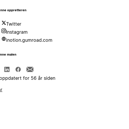
nne oppretteren
Twitter
Instagram
inotion.gumroad.com
enne malen
 oppdatert for 56 år siden
år