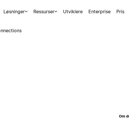
Løsninger
Ressurser
Utviklere
Enterprise
Pris
nnections
Om d