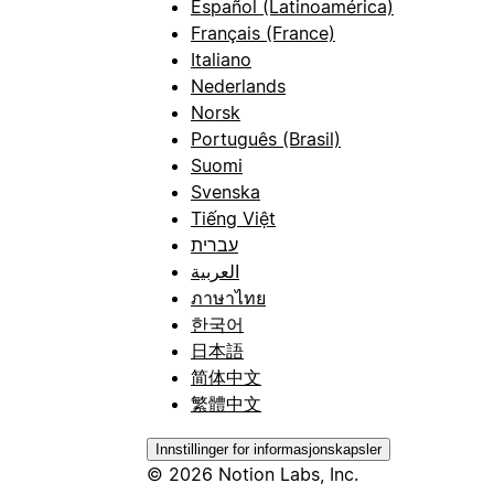
Español (Latinoamérica)
Français (France)
Italiano
Nederlands
Norsk
Português (Brasil)
Suomi
Svenska
Tiếng Việt
עברית
العربية
ภาษาไทย
한국어
日本語
简体中文
繁體中文
Innstillinger for informasjonskapsler
© 2026 Notion Labs, Inc.