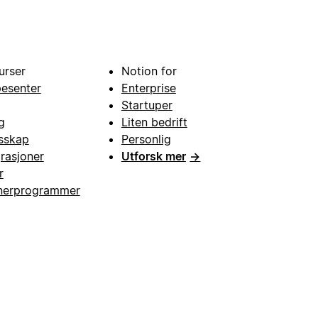
urser
Notion for
pesenter
Enterprise
Startuper
g
Liten bedrift
esskap
Personlig
grasjoner
Utforsk mer
→
r
nerprogrammer