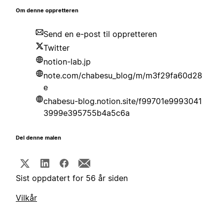
Om denne oppretteren
Send en e-post til oppretteren
Twitter
notion-lab.jp
note.com/chabesu_blog/m/m3f29fa60d28
e
chabesu-blog.notion.site/f99701e9993041
3999e395755b4a5c6a
Del denne malen
Sist oppdatert for 56 år siden
Vilkår