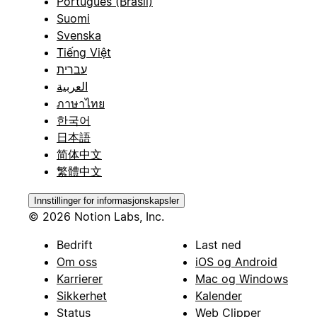
Português (Brasil)
Suomi
Svenska
Tiếng Việt
עברית
العربية
ภาษาไทย
한국어
日本語
简体中文
繁體中文
Innstillinger for informasjonskapsler
© 2026 Notion Labs, Inc.
Bedrift
Last ned
Om oss
iOS og Android
Karrierer
Mac og Windows
Sikkerhet
Kalender
Status
Web Clipper