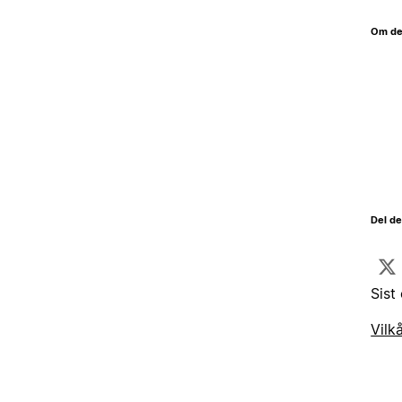
Om de
Del d
Sist
Vilk