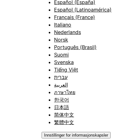
Español (España)
Español (Latinoamérica)
Français (France)
Italiano
Nederlands
Norsk
Português (Brasil)
Suomi
Svenska
Tiếng Việt
עברית
العربية
ภาษาไทย
한국어
日本語
简体中文
繁體中文
Innstillinger for informasjonskapsler