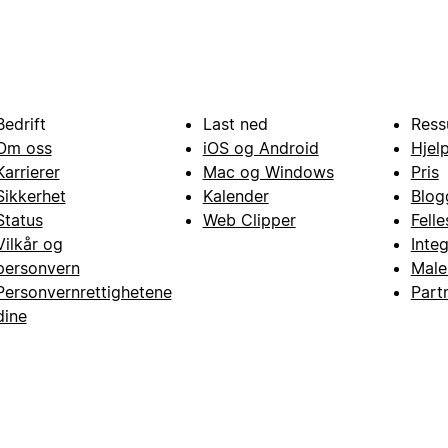
Bedrift
Last ned
Ress
Om oss
iOS og Android
Hjel
Karrierer
Mac og Windows
Pris
Sikkerhet
Kalender
Blog
Status
Web Clipper
Fell
Vilkår og
Inte
personvern
Male
Personvernrettighetene
Part
dine