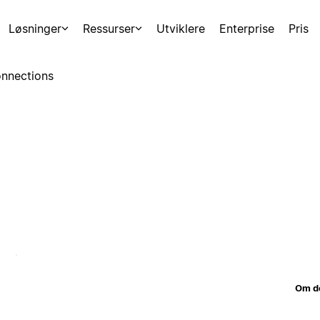
Løsninger
Ressurser
Utviklere
Enterprise
Pris
nnections
Om d