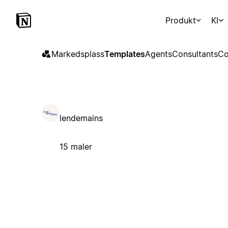
Produkt
KI
Markedsplass
Templates
Agents
Consultants
Co
lendemains
15 maler