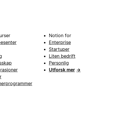
urser
Notion for
pesenter
Enterprise
Startuper
g
Liten bedrift
esskap
Personlig
grasjoner
Utforsk mer
→
r
nerprogrammer