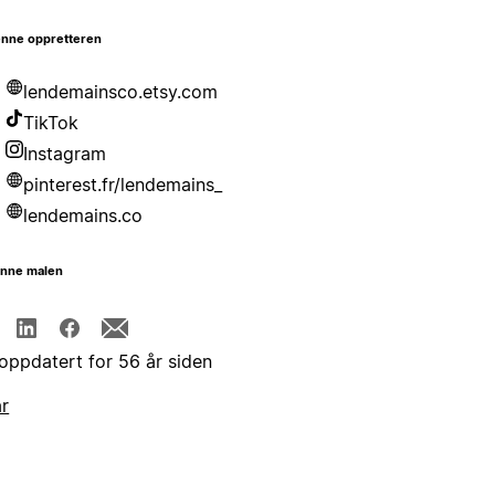
nne oppretteren
lendemainsco.etsy.com
TikTok
Instagram
pinterest.fr/lendemains_
lendemains.co
enne malen
 oppdatert for 56 år siden
år