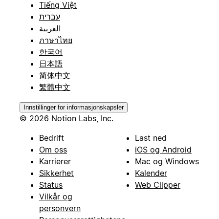
Tiếng Việt
עברית
العربية
ภาษาไทย
한국어
日本語
简体中文
繁體中文
Innstillinger for informasjonskapsler
© 2026 Notion Labs, Inc.
Bedrift
Last ned
Om oss
iOS og Android
Karrierer
Mac og Windows
Sikkerhet
Kalender
Status
Web Clipper
Vilkår og
personvern