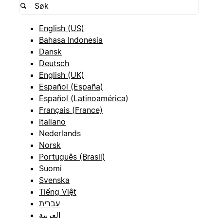
English (US)
Bahasa Indonesia
Dansk
Deutsch
English (UK)
Español (España)
Español (Latinoamérica)
Français (France)
Italiano
Nederlands
Norsk
Português (Brasil)
Suomi
Svenska
Tiếng Việt
עברית
العربية