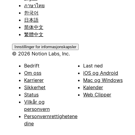
ภาษาไทย
한국어
日本語
简体中文
繁體中文
Innstillinger for informasjonskapsler
© 2026 Notion Labs, Inc.
Bedrift
Last ned
Om oss
iOS og Android
Karrierer
Mac og Windows
Sikkerhet
Kalender
Status
Web Clipper
Vilkår og
personvern
Personvernrettighetene
dine