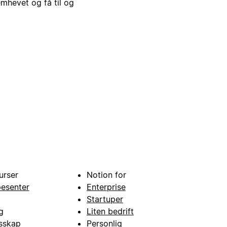
emhevet og få til og
urser
Notion for
pesenter
Enterprise
Startuper
g
Liten bedrift
esskap
Personlig