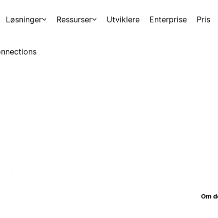
Løsninger
Ressurser
Utviklere
Enterprise
Pris
nnections
Om d