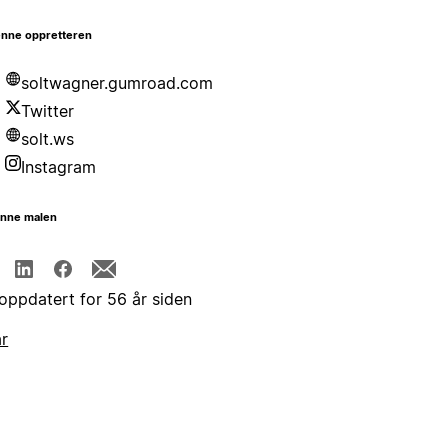
nne oppretteren
soltwagner.gumroad.com
Twitter
solt.ws
Instagram
enne malen
 oppdatert for 56 år siden
år