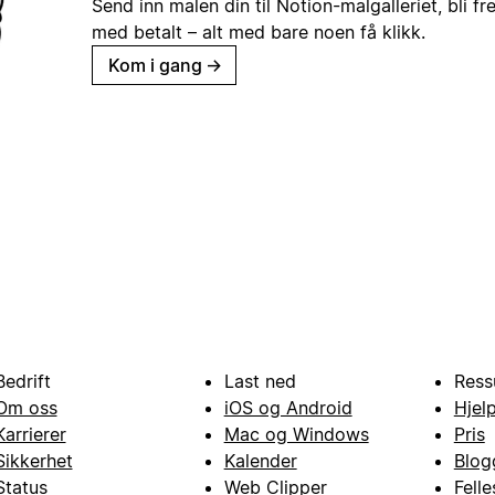
Send inn malen din til Notion-malgalleriet, bli fr
med betalt – alt med bare noen få klikk.
Kom i gang
→
Bedrift
Last ned
Ress
Om oss
iOS og Android
Hjel
Karrierer
Mac og Windows
Pris
Sikkerhet
Kalender
Blog
Status
Web Clipper
Fell