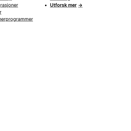
grasjoner
Utforsk mer
→
r
nerprogrammer