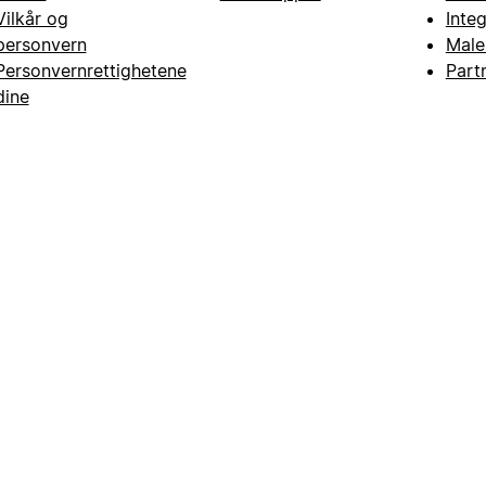
Vilkår og
Inte
personvern
Male
Personvernrettighetene
Part
dine