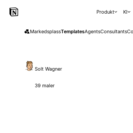
Produkt
KI
Markedsplass
Templates
Agents
Consultants
Co
Solt Wagner
39 maler