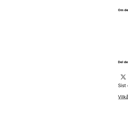
Om de
Del d
Sist
Vilk