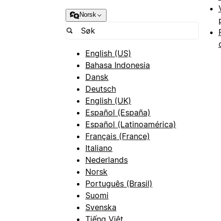
Norsk
English (US)
Bahasa Indonesia
Dansk
Deutsch
English (UK)
Español (España)
Español (Latinoamérica)
Français (France)
Italiano
Nederlands
Norsk
Português (Brasil)
Suomi
Svenska
Tiếng Việt