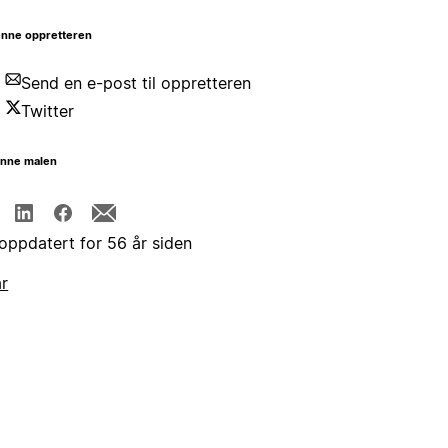
nne oppretteren
Send en e-post til oppretteren
Twitter
enne malen
 oppdatert for 56 år siden
år