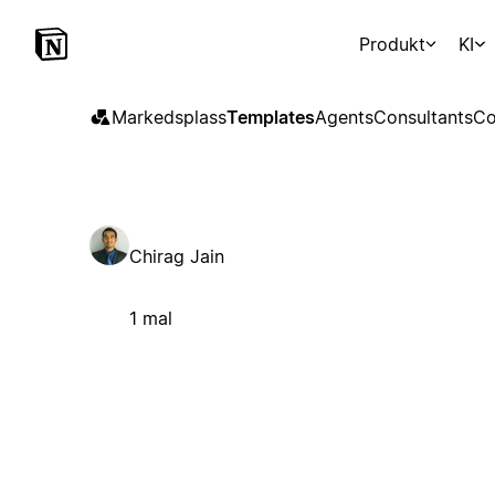
Produkt
KI
Markedsplass
Templates
Agents
Consultants
Co
Chirag Jain
1 mal