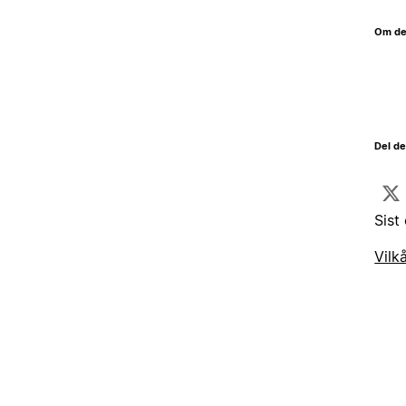
Om de
Del d
Sist
Vilk