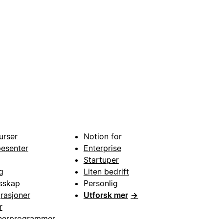
urser
Notion for
pesenter
Enterprise
Startuper
g
Liten bedrift
esskap
Personlig
grasjoner
Utforsk mer
→
r
nerprogrammer