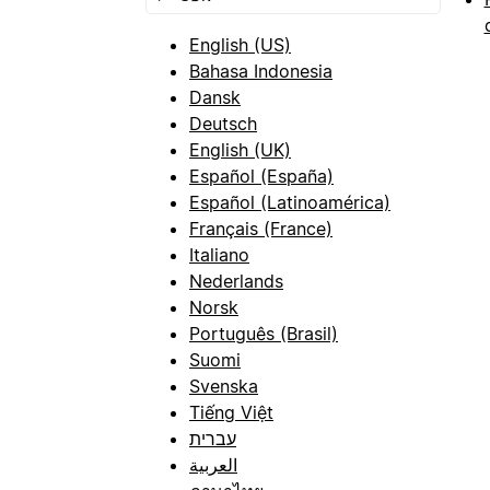
English (US)
Bahasa Indonesia
Dansk
Deutsch
English (UK)
Español (España)
Español (Latinoamérica)
Français (France)
Italiano
Nederlands
Norsk
Português (Brasil)
Suomi
Svenska
Tiếng Việt
עברית
العربية