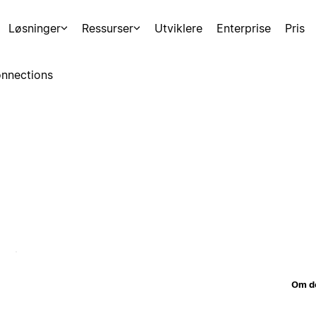
Løsninger
Ressurser
Utviklere
Enterprise
Pris
nnections
Om d