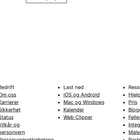
Bedrift
Last ned
Ress
Om oss
iOS og Android
Hjel
Karrierer
Mac og Windows
Pris
Sikkerhet
Kalender
Blog
Status
Web Clipper
Fell
Vilkår og
Inte
personvern
Male
Personvernrettighetene
Part