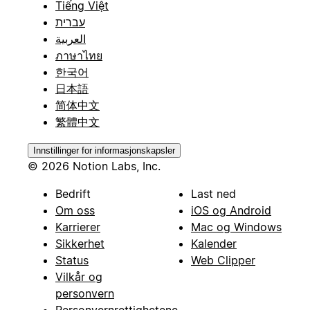
Tiếng Việt
עברית
العربية
ภาษาไทย
한국어
日本語
简体中文
繁體中文
Innstillinger for informasjonskapsler
© 2026 Notion Labs, Inc.
Bedrift
Last ned
Om oss
iOS og Android
Karrierer
Mac og Windows
Sikkerhet
Kalender
Status
Web Clipper
Vilkår og
personvern