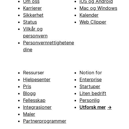
Om oss
iOS og Android
Karrierer
Mac og Windows
Sikkerhet
Kalender
Status
Web Clipper
Vilkår og
personvern
Personvernrettighetene
dine
Ressurser
Notion for
Hjelpesenter
Enterprise
Pris
Startuper
Blogg
Liten bedrift
Fellesskap
Personlig
Integrasjoner
Utforsk mer
→
Maler
Partnerprogrammer