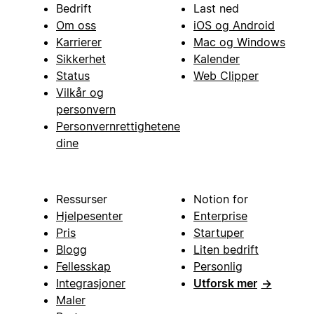
Bedrift
Last ned
Om oss
iOS og Android
Karrierer
Mac og Windows
Sikkerhet
Kalender
Status
Web Clipper
Vilkår og
personvern
Personvernrettighetene
dine
Ressurser
Notion for
Hjelpesenter
Enterprise
Pris
Startuper
Blogg
Liten bedrift
Fellesskap
Personlig
Integrasjoner
Utforsk mer
→
Maler