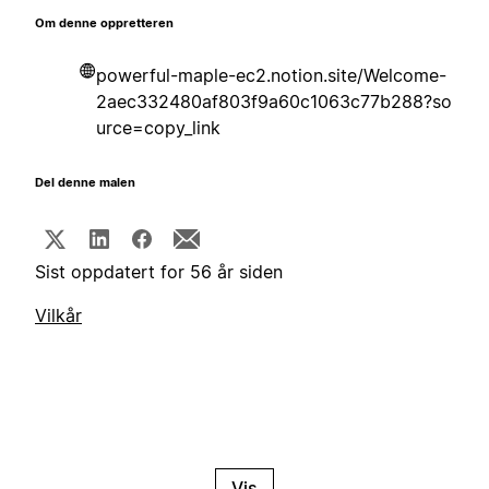
Om denne oppretteren
powerful-maple-ec2.notion.site/Welcome-
2aec332480af803f9a60c1063c77b288?so
urce=copy_link
Del denne malen
Sist oppdatert for 56 år siden
Vilkår
Vis