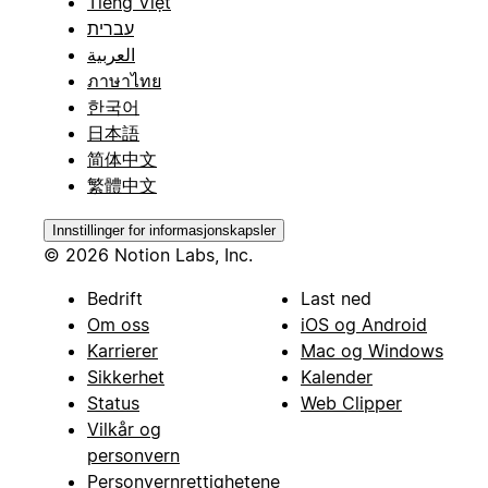
Tiếng Việt
עברית
العربية
ภาษาไทย
한국어
日本語
简体中文
繁體中文
Innstillinger for informasjonskapsler
© 2026 Notion Labs, Inc.
Bedrift
Last ned
Om oss
iOS og Android
Karrierer
Mac og Windows
Sikkerhet
Kalender
Status
Web Clipper
Vilkår og
personvern
Personvernrettighetene