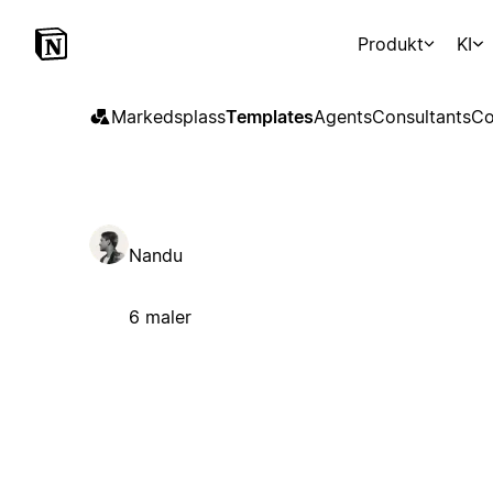
Produkt
KI
Markedsplass
Templates
Agents
Consultants
Co
Nandu
6 maler