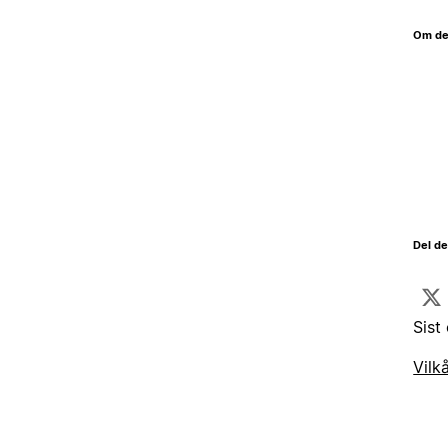
Om de
Del d
Sist
Vilk