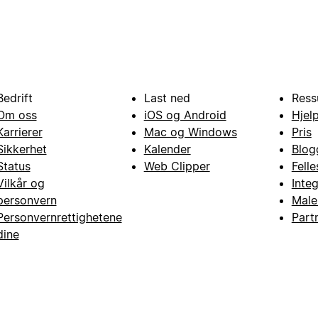
Bedrift
Last ned
Ress
Om oss
iOS og Android
Hjel
Karrierer
Mac og Windows
Pris
Sikkerhet
Kalender
Blog
Status
Web Clipper
Fell
Vilkår og
Inte
personvern
Male
Personvernrettighetene
Part
dine