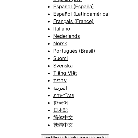
Español (España)
Español (Latinoamérica)
Français (France)
Italiano
Nederlands
Norsk
Português (Brasil)
Suomi
Svenska
Tiếng Việt
עברית
العربية
ภาษาไทย
한국어
日本語
简体中文
繁體中文
Innstillinger for informasjonskapsler