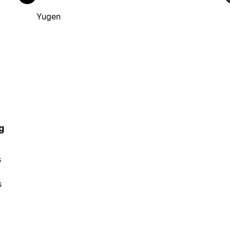
Yugen
g
s
s