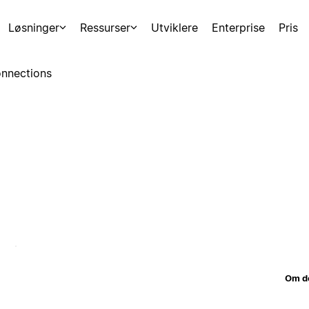
Løsninger
Ressurser
Utviklere
Enterprise
Pris
nnections
Om d