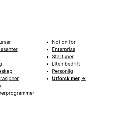
urser
Notion for
pesenter
Enterprise
Startuper
g
Liten bedrift
esskap
Personlig
grasjoner
Utforsk mer
→
r
nerprogrammer