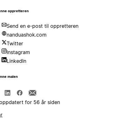
nne oppretteren
Send en e-post til oppretteren
nanduashok.com
Twitter
Instagram
LinkedIn
enne malen
 oppdatert for 56 år siden
år