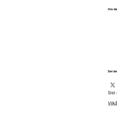
Om de
Del d
Sist
Vilk