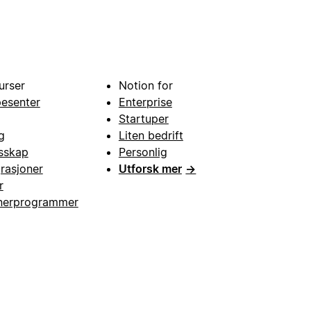
urser
Notion for
pesenter
Enterprise
Startuper
g
Liten bedrift
esskap
Personlig
grasjoner
Utforsk mer
→
r
nerprogrammer