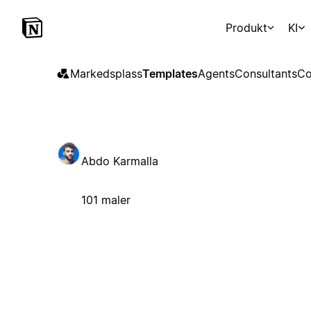
Produkt
KI
Markedsplass
Templates
Agents
Consultants
Co
Abdo Karmalla
101 maler