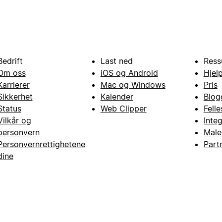
Bedrift
Last ned
Ress
Om oss
iOS og Android
Hjel
Karrierer
Mac og Windows
Pris
Sikkerhet
Kalender
Blog
Status
Web Clipper
Fell
Vilkår og
Inte
personvern
Male
Personvernrettighetene
Part
dine