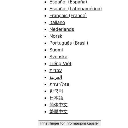
Español (España)
Español (Latinoamérica)
Français (France)
Italiano
Nederlands
Norsk
Português (Brasil)
Suomi
Svenska
Tiếng Việt
עברית
العربية
ภาษาไทย
한국어
日本語
简体中文
繁體中文
Innstillinger for informasjonskapsler