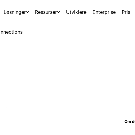
Løsninger
Ressurser
Utviklere
Enterprise
Pris
nnections
Om d