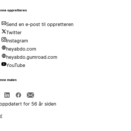
nne oppretteren
Send en e-post til oppretteren
Twitter
Instagram
heyabdo.com
heyabdo.gumroad.com
YouTube
enne malen
 oppdatert for 56 år siden
år