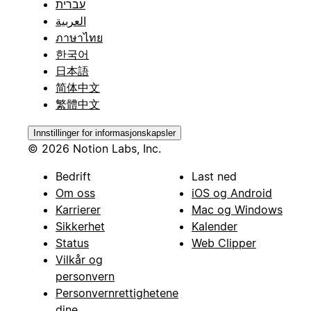
עברית
العربية
ภาษาไทย
한국어
日本語
简体中文
繁體中文
Innstillinger for informasjonskapsler
© 2026 Notion Labs, Inc.
Bedrift
Last ned
Om oss
iOS og Android
Karrierer
Mac og Windows
Sikkerhet
Kalender
Status
Web Clipper
Vilkår og
personvern
Personvernrettighetene
dine