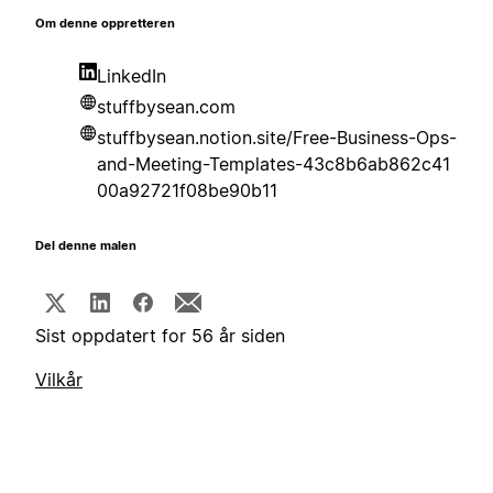
Om denne oppretteren
LinkedIn
stuffbysean.com
stuffbysean.notion.site/Free-Business-Ops-
and-Meeting-Templates-43c8b6ab862c41
00a92721f08be90b11
Del denne malen
Sist oppdatert for 56 år siden
Vilkår