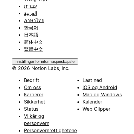
עברית
العربية
ภาษาไทย
한국어
日本語
简体中文
繁體中文
Innstillinger for informasjonskapsler
© 2026 Notion Labs, Inc.
Bedrift
Last ned
Om oss
iOS og Android
Karrierer
Mac og Windows
Sikkerhet
Kalender
Status
Web Clipper
Vilkår og
personvern
Personvernrettighetene