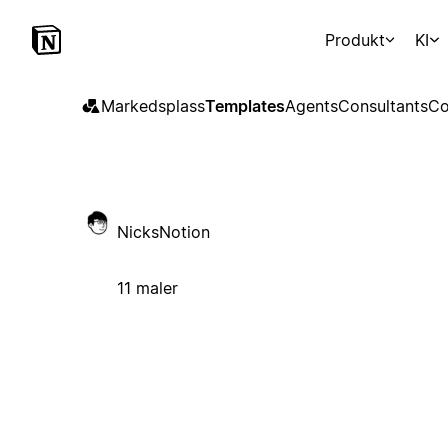
Produkt
KI
Markedsplass
Templates
Agents
Consultants
Co
NicksNotion
11 maler