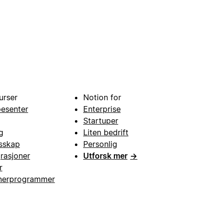
urser
Notion for
pesenter
Enterprise
Startuper
g
Liten bedrift
esskap
Personlig
grasjoner
Utforsk mer
→
r
nerprogrammer