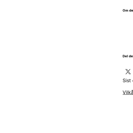
Om de
Del d
Sist
Vilk