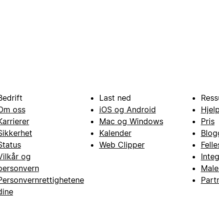
Bedrift
Last ned
Ress
Om oss
iOS og Android
Hjel
Karrierer
Mac og Windows
Pris
Sikkerhet
Kalender
Blog
Status
Web Clipper
Fell
Vilkår og
Inte
personvern
Male
Personvernrettighetene
Part
dine