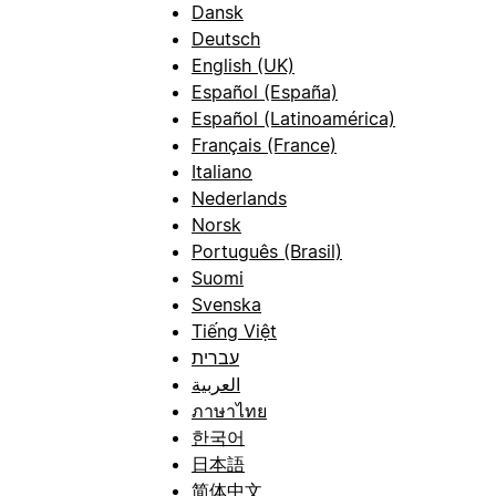
Dansk
Deutsch
English (UK)
Español (España)
Español (Latinoamérica)
Français (France)
Italiano
Nederlands
Norsk
Português (Brasil)
Suomi
Svenska
Tiếng Việt
עברית
العربية
ภาษาไทย
한국어
日本語
简体中文