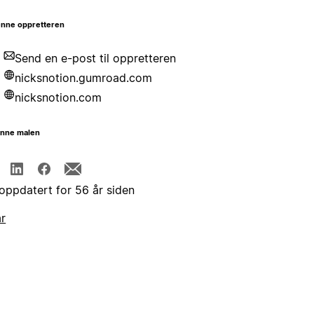
nne oppretteren
Send en e-post til oppretteren
nicksnotion.gumroad.com
nicksnotion.com
enne malen
 oppdatert for 56 år siden
år