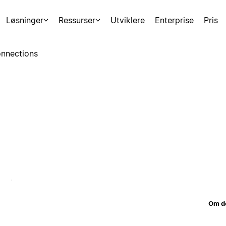
Løsninger
Ressurser
Utviklere
Enterprise
Pris
nnections
Om d