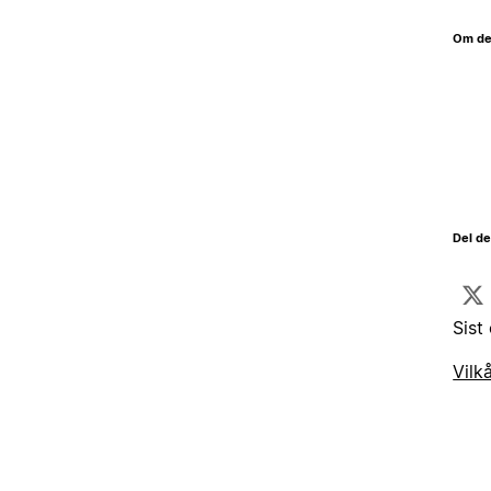
Om de
Del d
Sist
Vilk