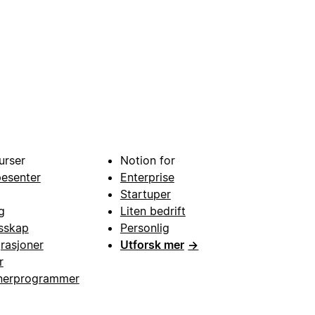
urser
Notion for
pesenter
Enterprise
Startuper
g
Liten bedrift
esskap
Personlig
grasjoner
Utforsk mer
→
r
nerprogrammer