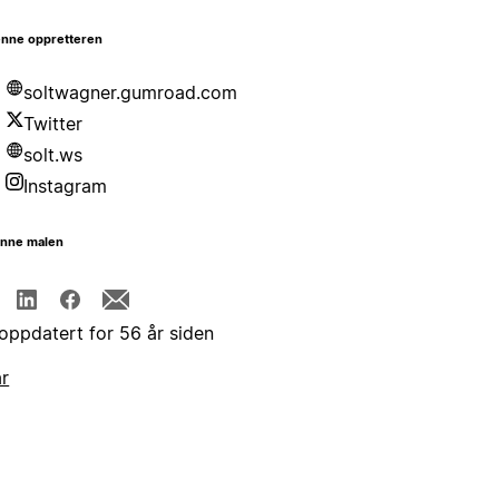
nne oppretteren
soltwagner.gumroad.com
Twitter
solt.ws
Instagram
enne malen
 oppdatert for 56 år siden
år