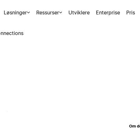
Løsninger
Ressurser
Utviklere
Enterprise
Pris
nnections
Om d