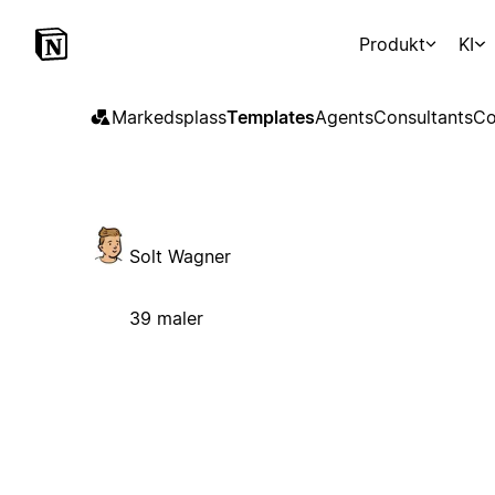
Produkt
KI
Markedsplass
Templates
Agents
Consultants
Co
Solt Wagner
39 maler