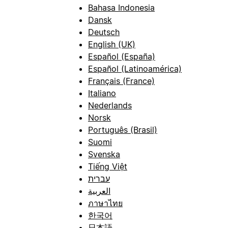
Bahasa Indonesia
Dansk
Deutsch
English (UK)
Español (España)
Español (Latinoamérica)
Français (France)
Italiano
Nederlands
Norsk
Português (Brasil)
Suomi
Svenska
Tiếng Việt
עברית
العربية
ภาษาไทย
한국어
日本語