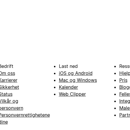
Bedrift
Last ned
Ress
Om oss
iOS og Android
Hjel
Karrierer
Mac og Windows
Pris
Sikkerhet
Kalender
Blog
Status
Web Clipper
Fell
Vilkår og
Inte
personvern
Male
Personvernrettighetene
Part
dine