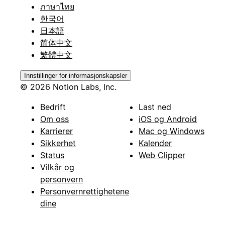
ภาษาไทย
한국어
日本語
简体中文
繁體中文
Innstillinger for informasjonskapsler
© 2026 Notion Labs, Inc.
Bedrift
Last ned
Om oss
iOS og Android
Karrierer
Mac og Windows
Sikkerhet
Kalender
Status
Web Clipper
Vilkår og
personvern
Personvernrettighetene
dine