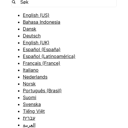
English (US)
Bahasa Indonesia
Dansk
Deutsch
English (UK)
Español (España)
Español (Latinoamérica)
Français (France)
Italiano
Nederlands
Norsk
Português (Brasil)
Suomi
Svenska
Tiếng Việt
עברית
العربية